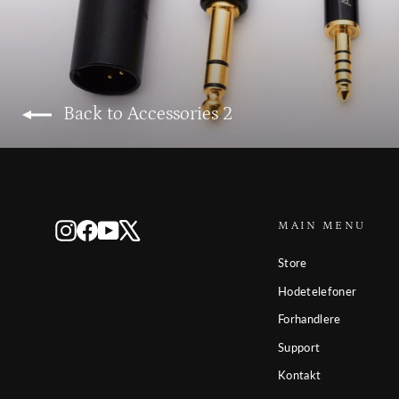
Back to Accessories 2
MAIN MENU
Instagram
Facebook
YouTube
X
Store
Hodetelefoner
Forhandlere
Support
Kontakt