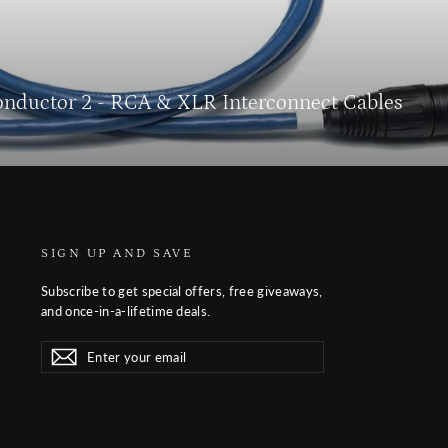
Conductor 2 - RCA & XLR Interconnect Cables
SIGN UP AND SAVE
Subscribe to get special offers, free giveaways,
and once-in-a-lifetime deals.
Enter
Subscribe
Subscribe
your
email