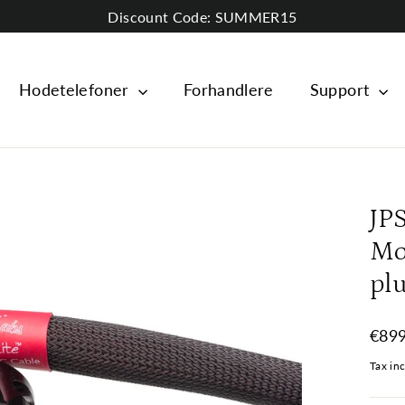
Discount Code: SUMMER15
Hodetelefoner
Forhandlere
Support
JP
Mo
pl
Regul
€899
price
Tax in