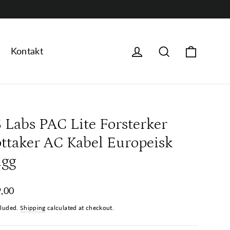
Handle
logg på
Søk
Kontakt
S Labs PAC Lite Forsterker
ttaker AC Kabel Europeisk
ugg
ar
,00
cluded.
Shipping
calculated at checkout.