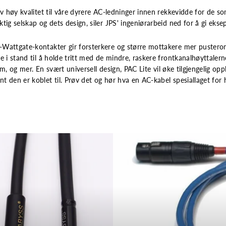
v høy kvalitet til våre dyrere AC-ledninger innen rekkevidde for de so
ig selskap og dets design, siler JPS' ingeniørarbeid ned for å gi eksep
Wattgate-kontakter gir forsterkere og større mottakere mer pusterom,
 i stand til å holde tritt med de mindre, raskere frontkanalhøyttalern
tem, og mer. En svært universell design, PAC Lite vil øke tilgjengelig opp
 den er koblet til. Prøv det og hør hva en AC-kabel spesiallaget for h