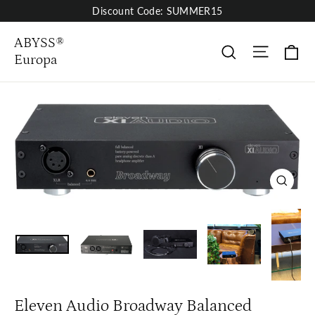
Skip
Discount Code: SUMMER15
to
content
ABYSS®
Site nav
Ha
Søk
Europa
Close
(esc)
Eleven Audio Broadway Balanced