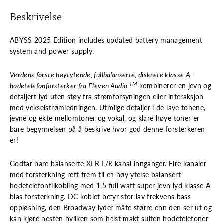
Beskrivelse
ABYSS 2025 Edition includes updated battery management
system and power supply.
Verdens første høytytende, fullbalanserte, diskrete klasse A-
TM
hodetelefonforsterker fra Eleven Audio
kombinerer en jevn og
detaljert lyd uten støy fra strømforsyningen eller interaksjon
med vekselstrømledningen. Utrolige detaljer i de lave tonene,
jevne og ekte mellomtoner og vokal, og klare høye toner er
bare begynnelsen på å beskrive hvor god denne forsterkeren
er!
Godtar bare balanserte XLR L/R kanal innganger. Fire kanaler
med forsterkning rett frem til en høy ytelse balansert
hodetelefontilkobling med 1,5 full watt super jevn lyd klasse A
bias forsterkning. DC koblet betyr stor lav frekvens bass
oppløsning, den Broadway lyder måte større enn den ser ut og
kan kjøre nesten hvilken som helst makt sulten hodetelefoner