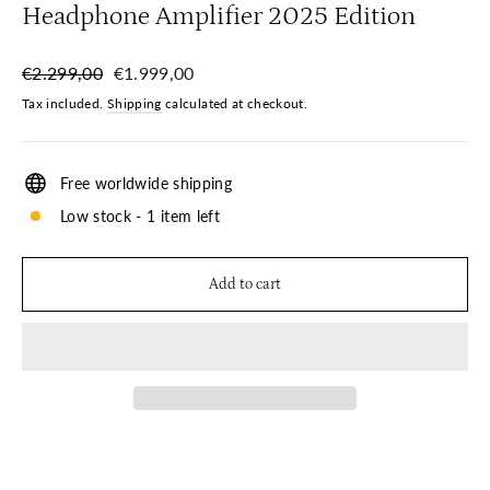
Headphone Amplifier 2025 Edition
Regular
Sale
€2.299,00
€1.999,00
price
price
Tax included.
Shipping
calculated at checkout.
Free worldwide shipping
Low stock - 1 item left
Add to cart