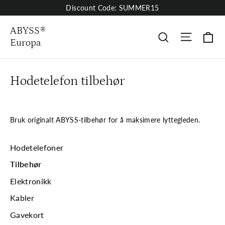
Skip
Discount Code: SUMMER15
to
content
ABYSS®
Site nav
Ha
Søk
Europa
Hodetelefon tilbehør
Bruk originalt ABYSS-tilbehør for å maksimere lyttegleden.
Hodetelefoner
Tilbehør
Elektronikk
Kabler
Gavekort