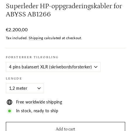
Superleder HP-oppgraderingskabler for
ABYSS AB1266
Regular
€2.200,00
price
Tax included.
Shipping
calculated at checkout.
FORSTERKER TILKOBLING
LENGDE
Free worldwide shipping
In stock, ready to ship
Add to cart