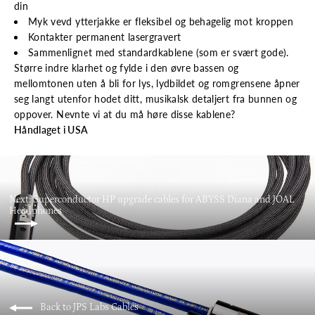
din
Myk vevd ytterjakke er fleksibel og behagelig mot kroppen
Kontakter permanent lasergravert
Sammenlignet med standardkablene (som er svært gode).
Større indre klarhet og fylde i den øvre bassen og
mellomtonen uten å bli for lys, lydbildet og romgrensene åpner
seg langt utenfor hodet ditt, musikalsk detaljert fra bunnen og
oppover. Nevnte vi at du må høre disse kablene?
Håndlaget i USA
Next: Superconductor HP upgrade cables for ABYSS Diana and JOAL
Headphones
Back to JPS Labs Cables