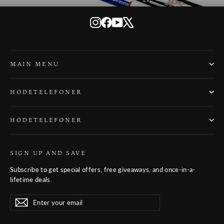
Instagram
Facebook
YouTube
X
MAIN MENU
HODETELEFONER
HODETELEFONER
SIGN UP AND SAVE
Subscribe to get special offers, free giveaways, and once-in-a-
lifetime deals.
Enter
Subscribe
Subscribe
your
email