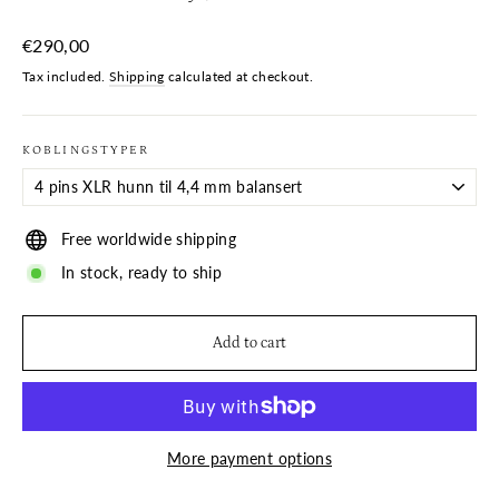
Regular
€290,00
price
Tax included.
Shipping
calculated at checkout.
KOBLINGSTYPER
Free worldwide shipping
In stock, ready to ship
Add to cart
More payment options