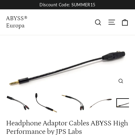
Skip
Discount Code: SUMMER15
to
content
ABYSS®
Site nav
Ha
Søk
Europa
Close
(esc)
Headphone Adaptor Cables ABYSS High
Performance by JPS Labs