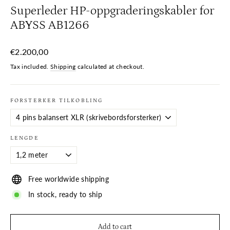
Superleder HP-oppgraderingskabler for
ABYSS AB1266
Regular
€2.200,00
price
Tax included.
Shipping
calculated at checkout.
FORSTERKER TILKOBLING
LENGDE
Free worldwide shipping
In stock, ready to ship
Add to cart