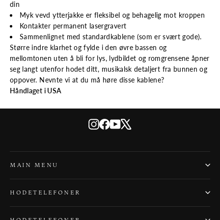
din
Myk vevd ytterjakke er fleksibel og behagelig mot kroppen
Kontakter permanent lasergravert
Sammenlignet med standardkablene (som er svært gode).
Større indre klarhet og fylde i den øvre bassen og
mellomtonen uten å bli for lys, lydbildet og romgrensene åpner
seg langt utenfor hodet ditt, musikalsk detaljert fra bunnen og
oppover. Nevnte vi at du må høre disse kablene?
Håndlaget i USA
Instagram
Facebook
YouTube
X
MAIN MENU
HODETELEFONER
HODETELEFONER